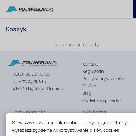
Koszyk
Twój koszyk jest pusty
Kontakt
Regulamin
ROOF SOLUTIONS
Polityka prywtaności
ul. Przybylaka 15
Dla firm
41-300 Dąbrowa Górnicza
Blog
Outlet - wyprzedaż
Formy płatności
Twój koszyk
Wysyłka i transport
Zaloguj się
Serwis wykorzystuje pliki cookies. Korzystając ze strony
Reklamacje i zwroty
Zarejestruj konto
wyrażasz zgodę na wykorzystywanie plików cookies
Wycena zadaszeń
Przypomnij hasło