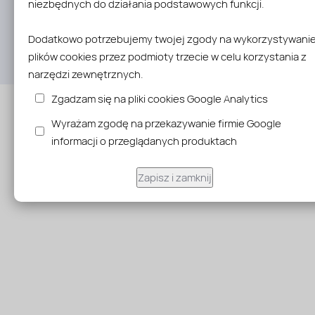
niezbędnych do działania podstawowych funkcji.
© Poliweglan.pl Wszelkie Prawa Zastrzeżone. All Rights Reserve
Dodatkowo potrzebujemy twojej zgody na wykorzystywani
Oprogramowanie sklepu internetowego
KQS.store
plików cookies przez podmioty trzecie w celu korzystania z
Realizacja:
SUCRO
narzędzi zewnętrznych.
Zgadzam się na pliki cookies Google Analytics
Wyrażam zgodę na przekazywanie firmie Google
informacji o przeglądanych produktach
Zapisz i zamknij