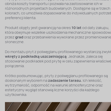
obniża koszty transportu i pozwala na zastosowanie ich w
różnorodnych projektach budowlanych. Dostępne są w trzech
kolorach, co umożliwia dopasowanie do indywidualnych potrzeb
preferencji klienta.
Produkt objęty jest gwarancją na okres
10 lat
od daty zakupu,
która obejmuje wszelkie uszkodzenia mechaniczne spowodo
przez
grad
oraz przebarwienia wywołane przez promieniowani
słoneczne.
Do montażu płyt z poliwęglanu profilowanego wystarczą zwyk
wkręty z podkładką uszczelniającą
. Jednakże, zaleca się
stosowanie podkładek pod płytę w celu zapewnienia właściw
połączenia.
Krótko podsumowując, płyty z poliwęglanu profilowanego są
doskonałym wyborem na
zadaszenie tarasu.
Ich lekkość,
wytrzymałość, odporność na warunki atmosferyczne oraz
estetyczny wygląd stanowią liczne korzyści dla każdego
użytkownika.