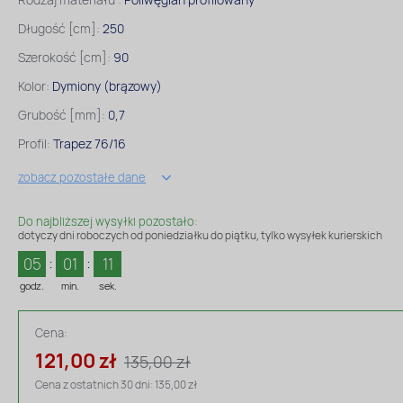
Długość [cm]:
250
Szerokość [cm]:
90
Kolor:
Dymiony (brązowy)
Grubość [mm]:
0,7
Profil:
Trapez 76/16
zobacz pozostałe dane
Do najbliższej wysyłki pozostało:
dotyczy dni roboczych od poniedziałku do piątku, tylko wysyłek kurierskich
05
01
09
godz.
min.
sek.
Cena:
121,00 zł
135,00 zł
Cena z ostatnich 30 dni: 135,00 zł