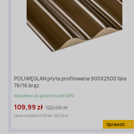
płyt
profilowanych
Rodzaj
materiału
:
Poliwęglan
profilowany
Długość
[cm]:
POLIWĘGLAN płyta profilowana 900X2500 fala
250
76/16 brąz
Szerokość
[cm]:
Wysyłka w 24 godziny kurier DPD
90
Kolor:
109,99 zł
122,00 zł
Dymiony
(brązowy)
Cena z ostatnich 30 dni: 122,00 zł
Grubość
Sprawdź
[mm]:
0,7