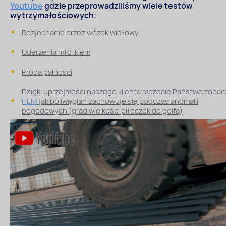
Youtube
gdzie przeprowadziliśmy wiele testów
wytrzymałościowych:
Rozjechanie przez wózek widłowy
Uderzenia młotkiem
Próba palności
Dzięki uprzejmości naszego klienta możecie Państwo zoba
FILM
jak poliwęglan zachowuje się podczas anomalii
pogodowych (grad wielkości piłeczek do golfa)