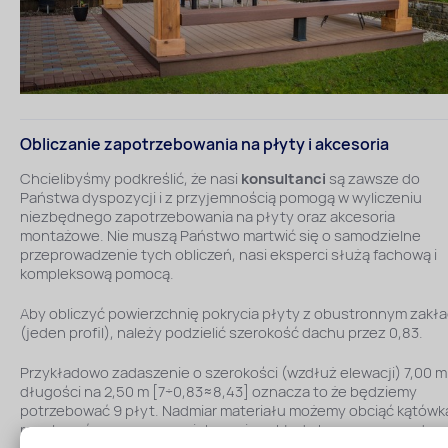
Obliczanie zapotrzebowania na płyty i akcesoria
Chcielibyśmy podkreślić, że nasi
konsultanci
są zawsze do
Państwa dyspozycji i z przyjemnością pomogą w wyliczeniu
niezbędnego zapotrzebowania na płyty oraz akcesoria
montażowe. Nie muszą Państwo martwić się o samodzielne
przeprowadzenie tych obliczeń, nasi eksperci służą fachową i
kompleksową pomocą.
Aby obliczyć powierzchnię pokrycia płyty z obustronnym zakł
(jeden profil), należy podzielić szerokość dachu przez 0,83.
Przykładowo zadaszenie o szerokości (wzdłuż elewacji) 7,00 m 
długości na 2,50 m [7÷0,83≈8,43] oznacza to że będziemy
potrzebować 9 płyt. Nadmiar materiału możemy obciąć kątówką
regulować go poprzez zwiększenie zakładu bocznego np. do