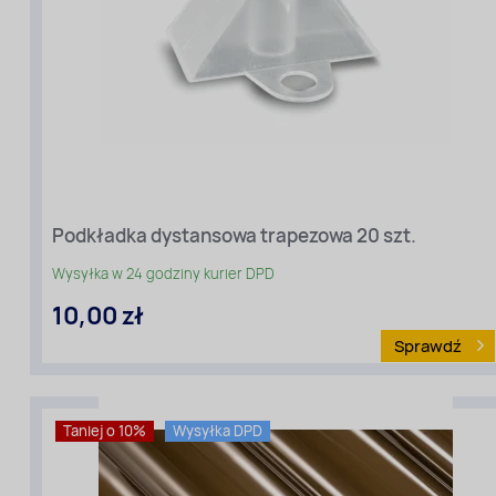
Podkładka dystansowa trapezowa 20 szt.
Wysyłka w 24 godziny kurier DPD
10,00 zł
Sprawdź
Rodzaj
Taniej o 10%
Wysyłka DPD
materiału
:
Podkładki
do