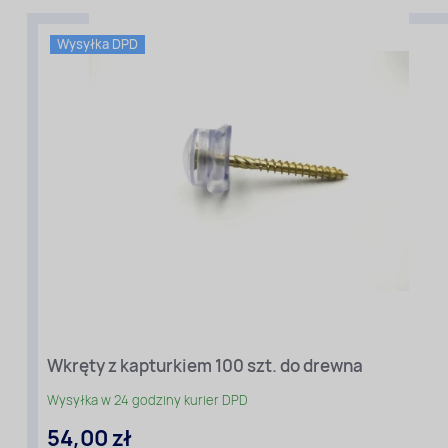
Profil:
Fala
76/16
Wysyłka DPD
Gradoodporny:
Tak
Filtr
UV:
Tak
Wkręty z kapturkiem 100 szt. do drewna
Wysyłka w 24 godziny kurier DPD
54,00 zł