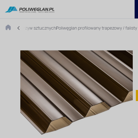
Płyty z tworzyw sztucznych
Poliwęglan profilowany trapezowy / falist