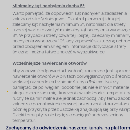
Minimalny kąt nachylenia dachu 5°
Warto pamiętać, że odpowiedni kąt nachylenia zadaszenia
zależy od strefy śniegowej. Dla stref pierwszej i drugiej
zalecamy kąt nachylenia minimum 5°, natomiast dla strefy
trzeciej warto rozważyć minimalny kąt nachylenia wynosząc
8°. W przypadku strefy czwartej i piątej, zalecamy minimalny
nachylenia wynoszący 10°, aby zapewnić skuteczną ochro
przed obciążeniem śniegiem. Informacje dotyczące strefy
śnieżnej można łatwo znaleźć w wyszukiwarce,
Wcześniejsze nawiercanie otworów
Aby zapewnić odpowiedni trwałość, konieczne jest uprzed
nawiercenie otworów w płytach poliwęglanowych o średni
większej niż średnica trzpienia śruby o 3-4 mm. Należy
pamiętać, że poliwęglan, podobnie jak wiele innych materia
ulega rozszerzaniu się i kurczeniu w zależności temperatury
ruchy te są minimalne ale jednak zachodzą. Aby temu zapob
zaleca się pozostawienie pewnej przestrzeni, która zostani
później przykryta przez uszczelkę znajdującą się przy wkrę
Dzięki temu płyty nie będą się naciągać podczas zmiany
temperatur.
Zachęcamy do odwiedzenia naszego kanału na platform