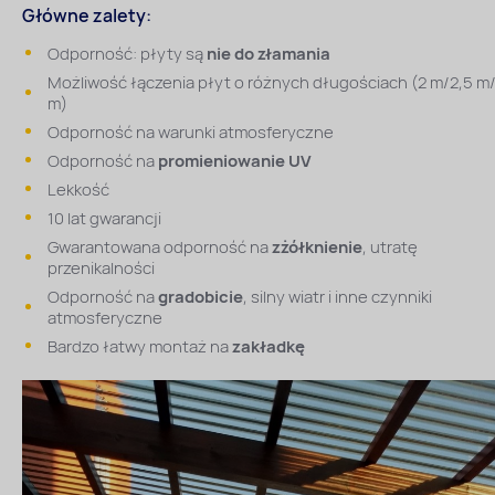
Główne zalety:
Odporność: płyty są
nie do złamania
Możliwość łączenia płyt o różnych długościach (2 m/2,5 m
m)
Odporność na warunki atmosferyczne
Odporność na
promieniowanie UV
Lekkość
10 lat gwarancji
Gwarantowana odporność na
zżółknienie
, utratę
przenikalności
Odporność na
gradobicie
, silny wiatr i inne czynniki
atmosferyczne
Bardzo łatwy montaż na
zakładkę