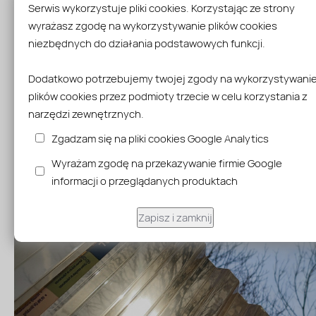
dwóch profili .
Serwis wykorzystuje pliki cookies. Korzystając ze strony
wyrażasz zgodę na wykorzystywanie plików cookies
Producent zaleca użycie dedykowanych
podkładek i wkrętów
mocowania płyt do konstrukcji. W przypadku
2,5-metrowych
p
niezbędnych do działania podstawowych funkcji.
zaleca się zastosowanie
20 sztuk
podkładek i wkrętów.
Mocowanie powinno składać się z 5 poziomych rzędów, po 4 sz
Dodatkowo potrzebujemy twojej zgody na wykorzystywani
podkładek i wkrętów.
plików cookies przez podmioty trzecie w celu korzystania z
narzędzi zewnętrznych.
Zgadzam się na pliki cookies Google Analytics
Wyrażam zgodę na przekazywanie firmie Google
informacji o przeglądanych produktach
Zapisz i zamknij