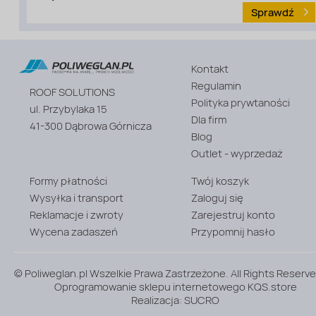
Sprawdź
Kontakt
Rodzaj
materiału
Regulamin
ROOF SOLUTIONS
:
Polityka prywtaności
Wkręty
ul. Przybylaka 15
Dla firm
41-300 Dąbrowa Górnicza
Blog
Outlet - wyprzedaż
Formy płatności
Twój koszyk
Wysyłka i transport
Zaloguj się
Reklamacje i zwroty
Zarejestruj konto
Wycena zadaszeń
Przypomnij hasło
© Poliweglan.pl Wszelkie Prawa Zastrzeżone. All Rights Reserve
Oprogramowanie sklepu internetowego
KQS.store
Realizacja:
SUCRO