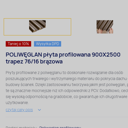
Taniej o 10%
Wysyłka DPD
POLIWĘGLAN płyta profilowana 900X2500
trapez 76/16 brązowa
Płyty profilowane z poliwęglanu to doskonałe rozwiązanie dla osób
poszukujących trwałego i wytrzymałego materiału do pokrycia dachu
budowy ścianek. Dzięki zastosowaniu tworzywa jakim jest poliwęglan, 
te są znacznie mocniejsze niż ich odpowiedniki z PCV. Dodatkowo, cec
się wysoką odpornością na gradobicie, co gwarantuje ich długotrwałe
użytkowanie.
czytaj cały opis
Rodzaj materiału :
Poliwęglan profilowany