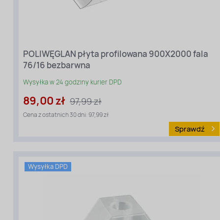
Rodzaj
materiału
:
Poliwęglan
profilowany
Długość
POLIWĘGLAN płyta profilowana 900X2000 fala
[cm]:
76/16 bezbarwna
200
Szerokość
Wysyłka w 24 godziny kurier DPD
[cm]:
90
89,00 zł
97,99 zł
Kolor:
Przezroczysty
Cena z ostatnich 30 dni: 97,99 zł
Grubość
Sprawdź
[mm]:
0,7
Profil:
Fala
76/16
Wysyłka DPD
Gradoodporny:
Tak
Filtr
UV:
Tak