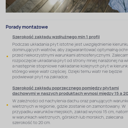
Porady montażowe
Szerokość zakładu wzdłużnego min 1 profil
Podczas układania płyt istotne jest uwzględnienie kierunk
dominujących wiatrów, aby zagwarantować optymalną och
przed niekorzystnymi warunkami atmosferycznymi. Zaleca
rozpoczęcie układania płyt od strony mniej narażonej na wi
a następnie stopniowe nakładanie kolejnych płyt w kierunk
którego wieje wiatr częściej. Dzięki temu wiatr nie będzie
podwiewał płyt na zakładce.
Szerokość zakładu poprzecznego pomiędzy płytami
dachowymi w naszych produktach wynosi między 15 a 2
W zależności od nachylenia dachu oraz panujących warun
wietrznych w regionie, gdzie zostanie on zamontowany. W
przypadku warunków miejskich, zakład wynosi 15 cm, natom
w warunkach wietrznych, górskich lub morskich, zalecana
szerokość to 20 cm.