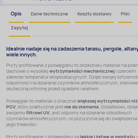
Opis
Dane techniczne
Koszty dostawy
Pliki
Zapytaj
Idealnie nadaje się na zadaszenia tarasu, pergole, altany
wiele innych.
Płyty profilowane z poliwęglanu to doskonały materiał na pokr
dachowe o wysokiej
wytrzymałości mechanicznej
i szerokim
zakresie temperatur eksploatacyjnych. Dzięki swojej sztywnośc
odporności na działanie czynników atmosferycznych, stanowi
skuteczną ochronę przed opadami i wiatrem.
Poliwęglan to materiał o znacznie
większej wytrzymałości niż
PCV
, który praktycznie jest
nie do złamania
. Dodatkowo, dzięk
swojemu
filtrowi UV
, jest odporny na działanie szkodliwych
czynników atmosferycznych, co przyczynia się do zwiększenia
jego trwałości.
Płyty profilowane z poliwęglanu są
lekkie i łatwe w montażu
,