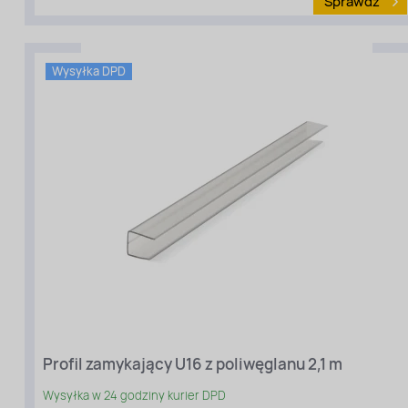
Sprawdź
Wysyłka DPD
Rodzaj
materiału
:
Profile
aluminiowe
Profil zamykający U16 z poliwęglanu 2,1 m
Wysyłka w 24 godziny kurier DPD