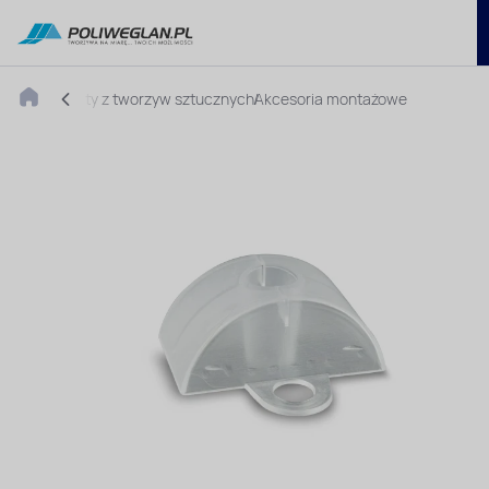
Płyty z tworzyw sztucznych
Akcesoria montażowe