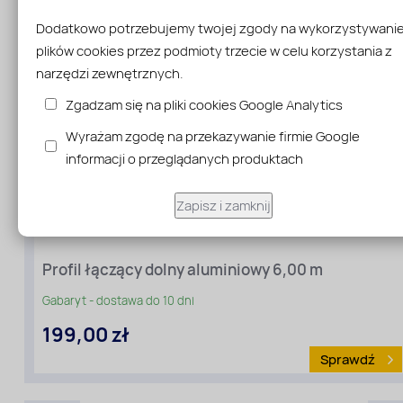
materiału
:
Dodatkowo potrzebujemy twojej zgody na wykorzystywani
Profile
z
plików cookies przez podmioty trzecie w celu korzystania z
poliwęglanu
narzędzi zewnętrznych.
Zgadzam się na pliki cookies Google Analytics
Wyrażam zgodę na przekazywanie firmie Google
informacji o przeglądanych produktach
Zapisz i zamknij
Profil łączący dolny aluminiowy 6,00 m
Gabaryt - dostawa do 10 dni
199,00 zł
Sprawdź