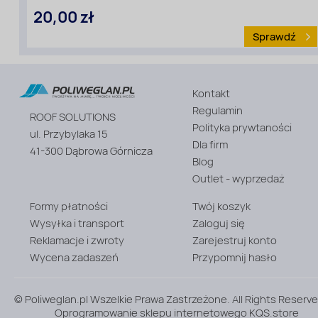
20,00 zł
Sprawdź
Kontakt
Rodzaj
materiału
Regulamin
ROOF SOLUTIONS
:
Polityka prywtaności
Profile
ul. Przybylaka 15
z
Dla firm
41-300 Dąbrowa Górnicza
poliwęglanu
Blog
Outlet - wyprzedaż
Formy płatności
Twój koszyk
Wysyłka i transport
Zaloguj się
Reklamacje i zwroty
Zarejestruj konto
Wycena zadaszeń
Przypomnij hasło
© Poliweglan.pl Wszelkie Prawa Zastrzeżone. All Rights Reserve
Oprogramowanie sklepu internetowego
KQS.store