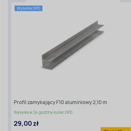
Wysyłka DPD
Rodzaj
materiału
:
Profile
aluminiowe
Profil zamykający F10 aluminiowy 2,10 m
Wysyłka w 24 godziny kurier DPD
29,00 zł