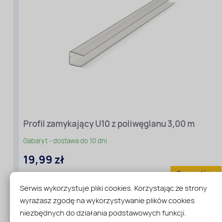
Profil zamykający U10 z poliwęglanu 3,00 m
Gabaryt - dostawa do 10 dni
19,99 zł
Sprawdź
Serwis wykorzystuje pliki cookies. Korzystając ze strony
wyrażasz zgodę na wykorzystywanie plików cookies
niezbędnych do działania podstawowych funkcji.
Rodzaj