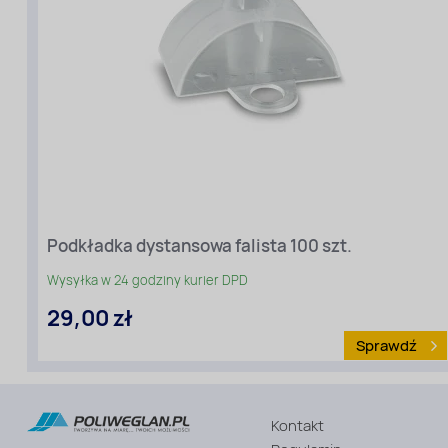
poliwęglanu
Podkładka dystansowa falista 100 szt.
Wysyłka w 24 godziny kurier DPD
29,00 zł
Sprawdź
Rodzaj
Kontakt
materiału
: