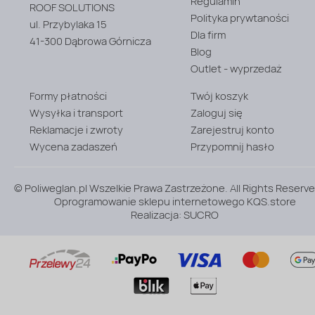
Regulamin
ROOF SOLUTIONS
Podkładki
Polityka prywtaności
ul. Przybylaka 15
do
Dla firm
płyt
41-300 Dąbrowa Górnicza
profilowanych
Blog
Outlet - wyprzedaż
Formy płatności
Twój koszyk
Wysyłka i transport
Zaloguj się
Reklamacje i zwroty
Zarejestruj konto
Wycena zadaszeń
Przypomnij hasło
© Poliweglan.pl Wszelkie Prawa Zastrzeżone. All Rights Reserve
Oprogramowanie sklepu internetowego
KQS.store
Realizacja:
SUCRO