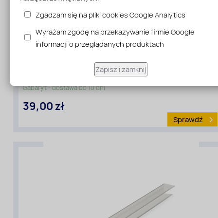
Zgadzam się na pliki cookies Google Analytics
Wyrażam zgodę na przekazywanie firmie Google
informacji o przeglądanych produktach
Zapisz i zamknij
Profil łączący H6 z poliwęglanu 3,00 m
Gabaryt - dostawa do 10 dni
39,00 zł
Sprawdź
Rodzaj
materiału
:
Profile
z
poliwęglanu