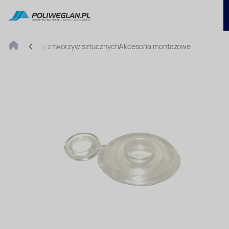
Płyty z tworzyw sztucznych
Akcesoria montażowe