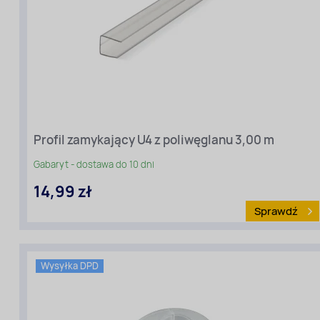
Profil zamykający U4 z poliwęglanu 3,00 m
Gabaryt - dostawa do 10 dni
14,99 zł
Sprawdź
Wysyłka DPD
Rodzaj
materiału
:
Profile
z