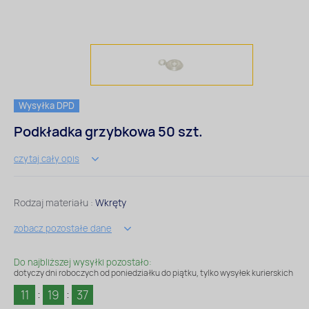
Wysyłka DPD
Podkładka grzybkowa 50 szt.
czytaj cały opis
Rodzaj materiału :
Wkręty
zobacz pozostałe dane
Do najbliższej wysyłki pozostało:
dotyczy dni roboczych od poniedziałku do piątku, tylko wysyłek kurierskich
11
19
37