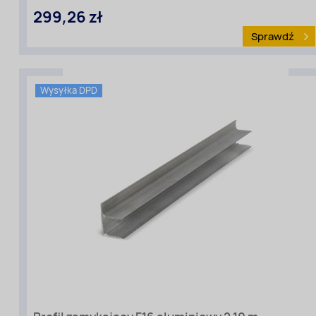
Szerokość
299,26 zł
[m]:
2,10
Sprawdź
Rodzaj
materiału
:
Poliwęglan
komorowy
Wysyłka DPD
Kolor:
Przezroczysty
Grubość
[mm]:
6