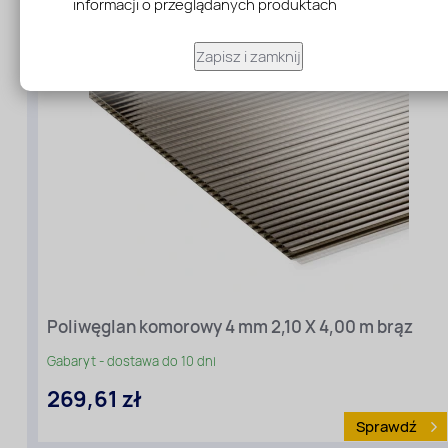
informacji o przeglądanych produktach
materiału
:
Taśmy
Zapisz i zamknij
do
PC
komorowego
Długość
[m]:
Poliwęglan komorowy 4 mm 2,10 X 4,00 m brąz
4
Szerokość
Gabaryt - dostawa do 10 dni
[m]:
269,61 zł
2,10
Rodzaj
Sprawdź
materiału