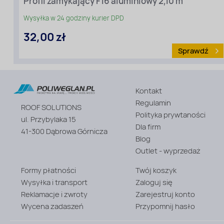
Profil zamykający F16 aluminiowy 2,10 m
Wysyłka w 24 godziny kurier DPD
32,00 zł
Sprawdź
Kontakt
Rodzaj
materiału
Regulamin
ROOF SOLUTIONS
:
Polityka prywtaności
Profile
ul. Przybylaka 15
aluminiowe
Dla firm
41-300 Dąbrowa Górnicza
Blog
Outlet - wyprzedaż
Formy płatności
Twój koszyk
Wysyłka i transport
Zaloguj się
Reklamacje i zwroty
Zarejestruj konto
Wycena zadaszeń
Przypomnij hasło