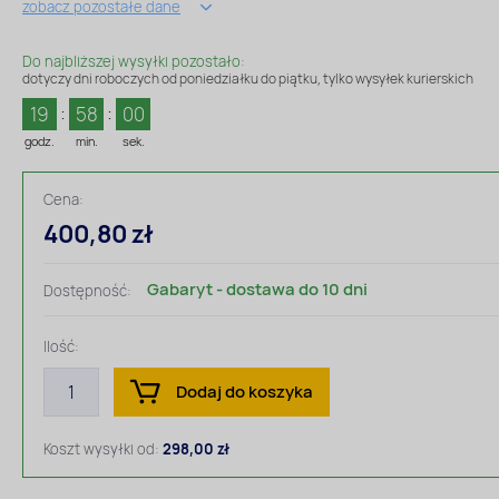
zobacz pozostałe dane
Do najbliższej wysyłki pozostało:
dotyczy dni roboczych od poniedziałku do piątku, tylko wysyłek kurierskich
19
57
59
godz.
min.
sek.
Cena:
400,80 zł
Gabaryt - dostawa do 10 dni
Dostępność:
Ilość:
Dodaj do koszyka
Koszt wysyłki od:
298,00 zł