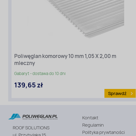
Poliwęglan komorowy 10 mm 1,05 X 2,00 m
Długość
mleczny
[m]:
2
Gabaryt - dostawa do 10 dni
Szerokość
139,65 zł
[m]:
1,05
Sprawdź
Rodzaj
materiału
:
Poliwęglan
komorowy
Kontakt
Kolor:
Regulamin
ROOF SOLUTIONS
Biały
Polityka prywtaności
ul. Przybylaka 15
Grubość