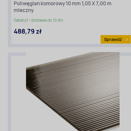
Poliwęglan komorowy 10 mm 1,05 X 7,00 m
Długość
mleczny
[m]:
7
Gabaryt - dostawa do 10 dni
Szerokość
488,79 zł
[m]:
1,05
Sprawdź
Rodzaj
materiału
:
Poliwęglan
komorowy
Kolor:
Biały
Grubość
[mm]:
10