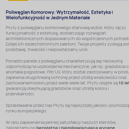
Poliwęglan Komorowy: Wytrzymałość, Estetyka i
Wielofunkcyjność w Jednym Materiale
Płyty z poliwęglanu komorowego stanowią wybór, który łączy
funkcjonalność z estetyką, dostarczając rozwiązań
architektonicznych dopasowanych do współczesnych potrzeb
Dzięki ich wszechstronnym zaletom, Twoje projekty zyskają sol
podstawę, trwałość i niepowtarzalny urok.
Ponadto panele z poliwęglanu charakteryzują się niezwykłą
odpornością na uszkodzenia mechaniczne, jak np. gradobicia c
anomalia pogodowe. Filtr UV, który został zastosowany w produ
zapewnia długotrwałą ochronę przed utratą właściwości oraz
zachowaniem koloru przez wiele wiele lat. Płyty objęte są
10 le
gwarancją obejmującą gradobicie oraz utratę koloru i
przenikalności.
Sprzedawane przez nas Płyty są najwyższej jakości i pochodzą
rynku europejskiego.
W celu zapewnienia pełnej satysfakcji naszych klientów,
zapraszamy po
bezpłatną i niezobowiązującą wycenę