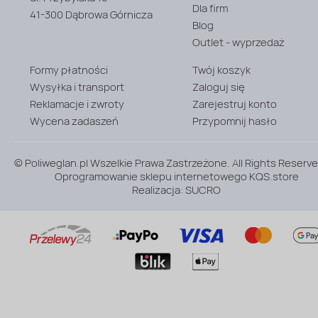
Dla firm
[mm]:
41-300 Dąbrowa Górnicza
10
Blog
Outlet - wyprzedaż
Formy płatności
Twój koszyk
Wysyłka i transport
Zaloguj się
Reklamacje i zwroty
Zarejestruj konto
Wycena zadaszeń
Przypomnij hasło
© Poliweglan.pl Wszelkie Prawa Zastrzeżone. All Rights Reserve
Oprogramowanie sklepu internetowego
KQS.store
Realizacja:
SUCRO