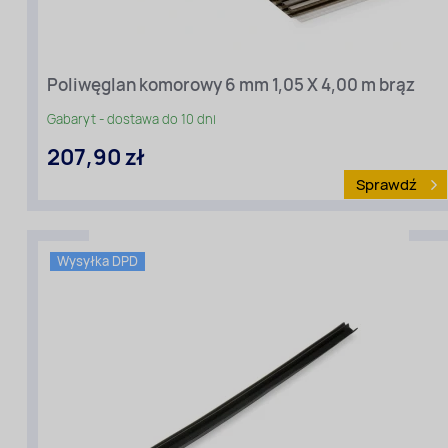
Długość
[m]:
Poliwęglan komorowy 6 mm 1,05 X 4,00 m brąz
4
Szerokość
Gabaryt - dostawa do 10 dni
[m]:
207,90 zł
1,05
Rodzaj
Sprawdź
materiału
:
Poliwęglan
komorowy
Wysyłka DPD
Kolor:
Dymiony
(brązowy)
Grubość
[mm]:
6