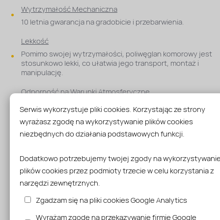
Wytrzymałość Mechaniczna
10 letnia gwarancja na gradobicie i przebarwienia.
Lekkość
Pomimo swojej wytrzymałości, poliwęglan komorowy jest
stosunkowo lekki, co ułatwia jego transport, montaż i
manipulację.
Odporność na Warunki Atmosferyczne
Poliwęglan jest odporny na działanie warunków
Serwis wykorzystuje pliki cookies. Korzystając ze strony
atmosferycznych, w tym promieniowania UV, deszczu, śnieg
wyrażasz zgodę na wykorzystywanie plików cookies
wiatru. Dzięki temu zachowuje swoje właściwości estetyczn
mechaniczne przez długi czas.
niezbędnych do działania podstawowych funkcji.
Łatwość Obróbki
Dodatkowo potrzebujemy twojej zgody na wykorzystywani
Poliwęglan komorowy jest stosunkowo łatwy do cięcia, gięci
plików cookies przez podmioty trzecie w celu korzystania z
formowania, co umożliwia dostosowanie go do różnorodny
kształtów i potrzeb projektu.
narzędzi zewnętrznych.
Zgadzam się na pliki cookies Google Analytics
Łatwa Instalacja
Dzięki lekkości i elastyczności, płyty z poliwęglanu komor
Wyrażam zgodę na przekazywanie firmie Google