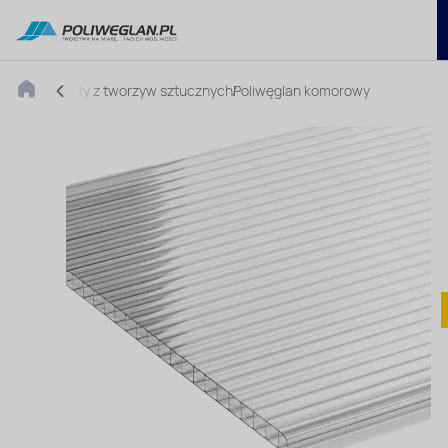
Płyty z tworzyw sztucznych
Poliwęglan komorowy