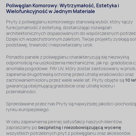
Poliwęglan Komorowy: Wytrzymałość, Estetyka i
Wielofunkcyjność w Jednym Materiale
Płyty z poliwęglanu komorowego stanowią wybór, który łączy
funkcjonalność z estetyką, dostarczając rozwiązań
architektonicznych dopasowanych do współczesnych potrzeb
Dzięki ich wszechstronnym zaletom, Twoje projekty zyskają sol
podstawę, trwałość i niepowtarzalny urok.
Ponadto panele z poliwęglanu charakteryzują się niezwykłą
odpornością na uszkodzenia mechaniczne, jak np. gradobicia c
anomalia pogodowe. Filtr UV, który został zastosowany w produ
zapewnia długotrwałą ochronę przed utratą właściwości oraz
zachowaniem koloru przez wiele wiele lat. Płyty objęte są
10 le
gwarancją obejmującą gradobicie oraz utratę koloru i
przenikalności.
Sprzedawane przez nas Płyty są najwyższej jakości i pochodzą
rynku europejskiego.
W celu zapewnienia pełnej satysfakcji naszych klientów,
zapraszamy po
bezpłatną i niezobowiązującą wycenę
wszystkich potrzebnych płyt z poliwęglanu oraz akcesoriów.