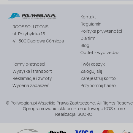
Kontakt
Rodzaj
materiału
Regulamin
ROOF SOLUTIONS
:
Polityka prywtaności
Profile
ul. Przybylaka 15
z
Dla firm
41-300 Dąbrowa Górnicza
poliwęglanu
Blog
Outlet - wyprzedaż
Formy płatności
Twój koszyk
Wysyłka i transport
Zaloguj się
Reklamacje i zwroty
Zarejestruj konto
Wycena zadaszeń
Przypomnij hasło
© Poliweglan.pl Wszelkie Prawa Zastrzeżone. All Rights Reserve
Oprogramowanie sklepu internetowego
KQS.store
Realizacja:
SUCRO