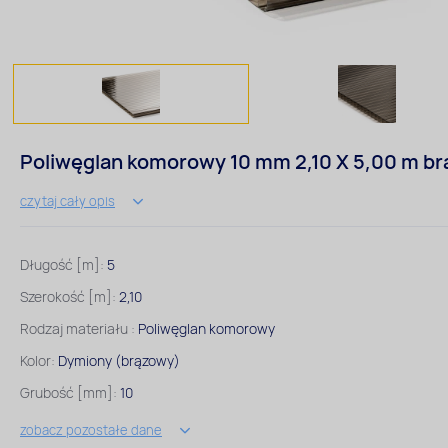
Poliwęglan komorowy 10 mm 2,10 X 5,00 m br
czytaj cały opis
Długość [m]:
5
Szerokość [m]:
2,10
Rodzaj materiału :
Poliwęglan komorowy
Kolor:
Dymiony (brązowy)
Grubość [mm]:
10
zobacz pozostałe dane