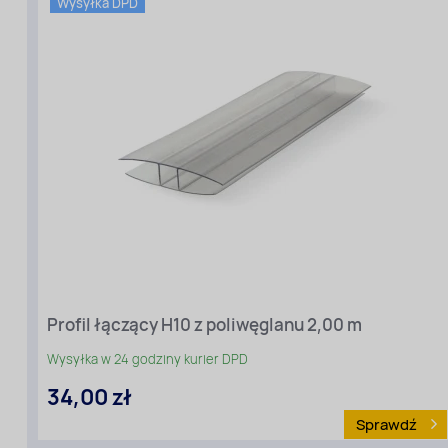
komorowy
Wysyłka DPD
Kolor:
Przezroczysty
Grubość
[mm]:
16
Profil łączący H10 z poliwęglanu 2,00 m
Wysyłka w 24 godziny kurier DPD
34,00 zł
Sprawdź