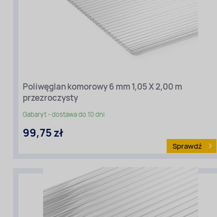
Poliwęglan komorowy 6 mm 1,05 X 2,00 m
Długość
przezroczysty
[m]:
2
Gabaryt - dostawa do 10 dni
Szerokość
99,75 zł
[m]:
1,05
Sprawdź
Rodzaj
materiału
:
Poliwęglan
komorowy
Kolor:
Przezroczysty
Grubość