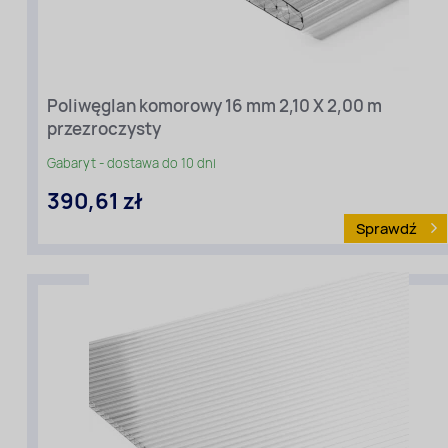
Poliwęglan komorowy 16 mm 2,10 X 2,00 m
Długość
przezroczysty
[m]:
2
Gabaryt - dostawa do 10 dni
Szerokość
390,61 zł
[m]:
2,10
Sprawdź
Rodzaj
materiału
:
Poliwęglan
komorowy
Kolor:
Przezroczysty
Grubość
[mm]:
16