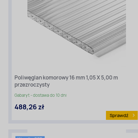
[mm]:
6
Poliwęglan komorowy 16 mm 1,05 X 5,00 m
Długość
przezroczysty
[m]:
5
Gabaryt - dostawa do 10 dni
Szerokość
488,26 zł
[m]:
1,05
Sprawdź
Rodzaj
materiału
:
Poliwęglan