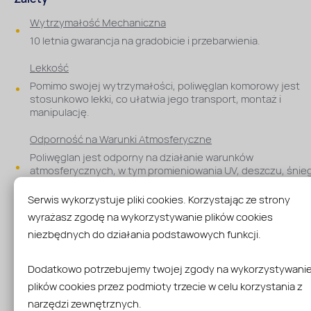
Wytrzymałość Mechaniczna
10 letnia gwarancja na gradobicie i przebarwienia.
Lekkość
Pomimo swojej wytrzymałości, poliwęglan komorowy jest
stosunkowo lekki, co ułatwia jego transport, montaż i
manipulację.
Odporność na Warunki Atmosferyczne
Poliwęglan jest odporny na działanie warunków
atmosferycznych, w tym promieniowania UV, deszczu, śnieg
wiatru. Dzięki temu zachowuje swoje właściwości estetyczn
mechaniczne przez długi czas.
Serwis wykorzystuje pliki cookies. Korzystając ze strony
wyrażasz zgodę na wykorzystywanie plików cookies
Łatwość Obróbki
niezbędnych do działania podstawowych funkcji.
Poliwęglan komorowy jest stosunkowo łatwy do cięcia, gięci
formowania, co umożliwia dostosowanie go do różnorodny
kształtów i potrzeb projektu.
Dodatkowo potrzebujemy twojej zgody na wykorzystywani
plików cookies przez podmioty trzecie w celu korzystania z
Łatwa Instalacja
narzędzi zewnętrznych.