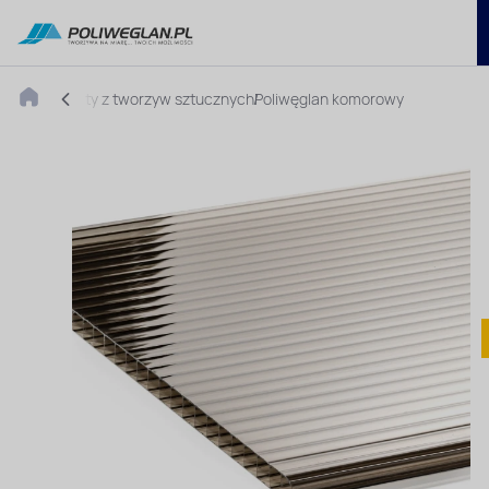
Płyty z tworzyw sztucznych
Poliwęglan komorowy