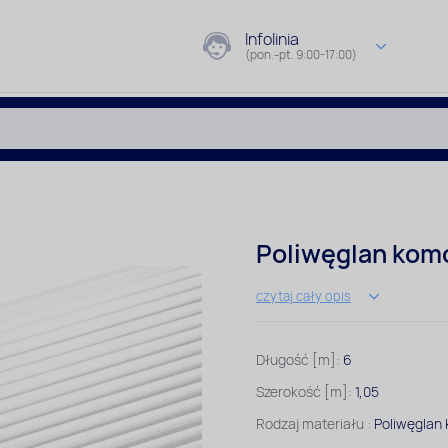
Infolinia
(pon.-pt. 9:00-17:00)
Poliwęglan kom
czytaj cały opis
Długość [m]:
6
Szerokość [m]:
1,05
Rodzaj materiału :
Poliwęglan