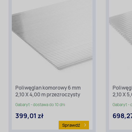
Poliwęglan komorowy 6 mm
Poliwęg
2,10 X 4,00 m przezroczysty
2,10 X 
Długość
Dług
[m]:
[m]:
4
5
Gabaryt - dostawa do 10 dni
Gabaryt - 
Szerokość
Szero
399,01 zł
698,27
[m]:
[m]:
2,10
2,10
Sprawdź
Rodzaj
Rodza
materiału
mater