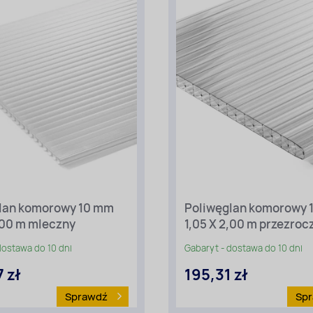
lan komorowy 10 mm
Poliwęglan komorowy 
5,00 m mleczny
1,05 X 2,00 m przezroc
ość
Długość
[m]:
2
dostawa do 10 dni
Gabaryt - dostawa do 10 dni
kość
Szerokość
 zł
195,31 zł
[m]:
1,05
Sprawdź
Sp
j
Rodzaj
iału
materiału