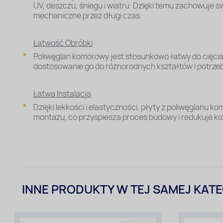
UV, deszczu, śniegu i wiatru. Dzięki temu zachowuje s
mechaniczne przez długi czas.
Łatwość Obróbki
Poliwęglan komorowy jest stosunkowo łatwy do cięcia,
dostosowanie go do różnorodnych kształtów i potrzeb
Łatwa Instalacja
Dzięki lekkości i elastyczności, płyty z poliwęglanu
montażu, co przyspiesza proces budowy i redukuje ko
INNE PRODUKTY W TEJ SAMEJ KATE