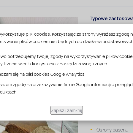
Typowe zastosowa
Zadaszenia Tara
ykorzystuje pliki cookies. Korzystając ze strony wyrażasz zgodę 
stywanie plików cookies niezbędnych do działania podstawowych 
Dachy Przemysł
wo potrzebujemy twojej zgody na wykorzystywanie plików cookie
y trzecie w celu korzystania z narzędzi zewnętrznych.
Ogrody Zimowe i 
dzam się na pliki cookies Google Analytics
Lekkie Konstrukc
ażam zgodę na przekazywanie firmie Google informacji o przeglą
oduktach
Ścianki działowe
Zapisz i zamknij
Szklarnie
Osłony basenu