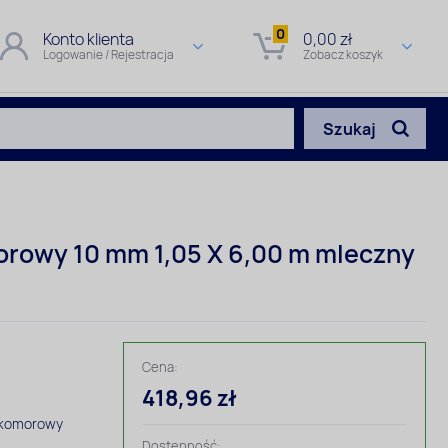
0
Konto klienta
0,00 zł
Logowanie / Rejestracja
Zobacz koszyk
Szukaj
orowy 10 mm 1,05 X 6,00 m mleczny
Cena:
418,96 zł
 komorowy
Dostępność: