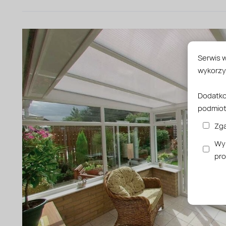
Serwis w
wykorzy
Dodatko
podmiot
Zga
Wyr
pr