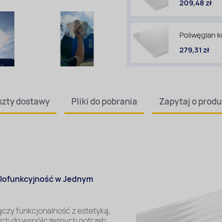
209,48 zł
Poliwęglan 
279,31 zł
szty dostawy
Pliki
do pobrania
Zapytaj
o produ
elofunkcyjność w Jednym
ączy funkcjonalność z estetyką,
ych do współczesnych potrzeb.