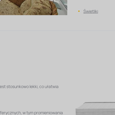
Świetliki
st stosunkowo lekki, co ułatwia
sferycznych, w tym promieniowania