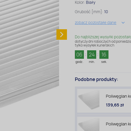
Kolor:
Biały
Grubość [mm]:
10
zobacz pozostałe dane
Do najbliższej wysyłki pozostał
dotyczy dni roboczych od poniedzia
tylko wysyłek kurierskich
06
24
14
godz.
min.
sek.
Podobne produkty:
Poliwęglan 
139,65 zł
Poliwęglan 