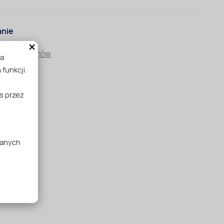
nie
sów i Balkonów
na
funkcji.
owe
s przez
Oranżerie
je
danych