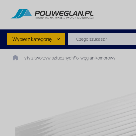
Wybierz kategorię
Płyty z tworzyw sztucznych
Poliwęglan komorowy