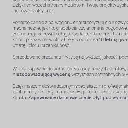
Dzięki ich wszechstronnym zaletom, Twoje projekty zyska
niepowtarzalny urok.
Ponadto panele z poliwęglanu charakteryzują się niezwy
mechaniczne, jak np. gradobicia czy anomalia pogodowe. 
w produkcji, zapewnia długotrwałą ochronę przed utrat
koloru przez wiele wiele lat. Płyty objęte są
10 letnią
gwar
utratę koloru i przenikalności.
Sprzedawane przez nas Płyty są najwyższej jakości i poc
W celu zapewnienia pełnej satysfakcji naszych klientów
niezobowiązującą wycenę
wszystkich potrzebnych płyt
Dzięki naszym doświadczonym specjalistom i profesjona
konkurencyjne ceny i kompleksową ofertę, dostosowaną
klienta.
Zapewniamy darmowe cięcie płyt pod wymiar