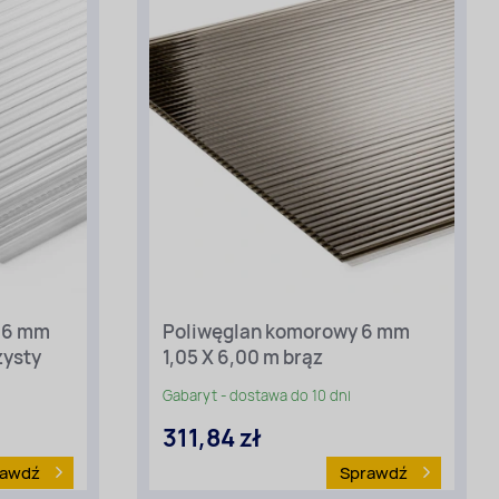
16 mm
Poliwęglan komorowy 6 mm
Długość
zysty
1,05 X 6,00 m brąz
[m]:
6
Gabaryt - dostawa do 10 dni
Szerokość
[m]:
311,84 zł
1,05
Rodzaj
rawdź
Sprawdź
materiału
: