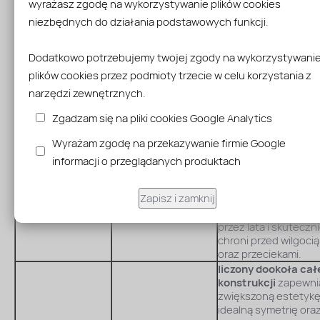
wyrażasz zgodę na wykorzystywanie plików cookies
są mocowane
minimalizują dźwięki i
niezbędnych do działania podstawowych funkcji.
bezpośrednio do
trzaski powstające l
płyt za pomocą
na skutek
wkrętów.
rozszerzalności
Dodatkowo potrzebujemy twojej zgody na wykorzystywani
materiału.
plików cookies przez podmioty trzecie w celu korzystania z
uszczelka dolna
wykonana z gumy
narzędzi zewnętrznych.
EPDM na każdej kro
Zgadzam się na pliki cookies Google Analytics
zapewnia znacznie
lepszą trwałość i
Wyrażam zgodę na przekazywanie firmie Google
odporność na warunk
Zabezpieczenie
taśma piankowa na
atmosferyczne w
informacji o przeglądanych produktach
krokwi
każdej krokwi
porównaniu do taśm
piankowej. Nie ulega
Zapisz i zamknij
odkształceniom,
zachowuje elastycz
przez lata i skuteczn
chroni przed wilgocią
oraz przeciekami.
liczony dookoła cał
konstrukcji
zapewni
zwiększoną estetykę
idealną symetrię ora