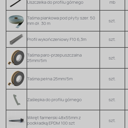
Uszczelka do profilu górnego
mb
Taśma piankowa pod płyty szer. 50
szt.
mm dł. 30 m
Profil wykończeniowy F10 6,3m
szt.
Taśma paro-przepuszczalna
szt.
25mm/5m
Taśma pełna 25mm/5m
szt.
Zaślepka do profilu górnego
szt.
Wkręt farmerski 48x55mm z
szt.
podkładką EPDM 100 szt