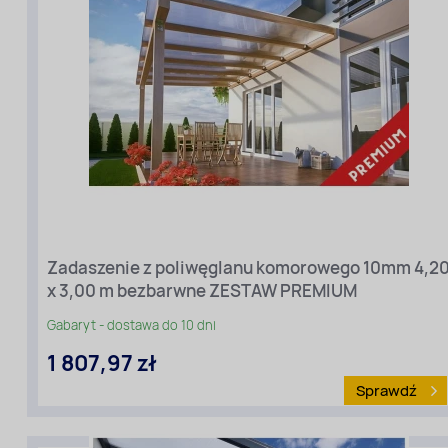
Szerokość
zadaszenia
[m]
(przy
elewacji):
4,20
Długość
zadaszenia
Zadaszenie z poliwęglanu komorowego 10mm 4,2
[m]
(ze
x 3,00 m bezbarwne ZESTAW PREMIUM
spadem):
3
Gabaryt - dostawa do 10 dni
Wariant
1 807,97 zł
cenowy:
Premium
Sprawdź
Rodzaj
materiału
: