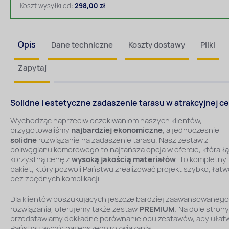
Koszt wysyłki od:
298,00 zł
Opis
Dane techniczne
Koszty dostawy
Pliki
Zapytaj
Solidne i estetyczne zadaszenie tarasu w atrakcyjnej c
Wychodząc naprzeciw oczekiwaniom naszych klientów,
przygotowaliśmy
najbardziej ekonomiczne
, a jednocześnie
solidne
rozwiązanie na zadaszenie tarasu. Nasz zestaw z
poliwęglanu komorowego to najtańsza opcja w ofercie, która ł
korzystną cenę z
wysoką jakością materiałów
. To kompletny
pakiet, który pozwoli Państwu zrealizować projekt szybko, łatwo
bez zbędnych komplikacji.
Dla klientów poszukujących jeszcze bardziej zaawansowanego
rozwiązania, oferujemy także zestaw
PREMIUM
. Na dole strony
przedstawiamy dokładne porównanie obu zestawów, aby ułatw
Państwu wybór najlepszego rozwiązania.