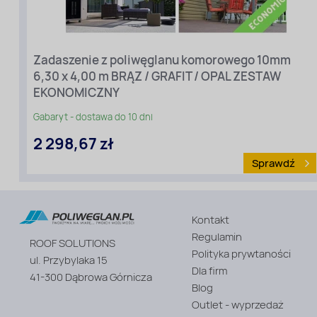
[m]
(przy
elewacji):
6,30
Długość
Zadaszenie z poliwęglanu komorowego 10mm
zadaszenia
6,30 x 4,00 m BRĄZ / GRAFIT / OPAL ZESTAW
[m]
(ze
EKONOMICZNY
spadem):
4
Gabaryt - dostawa do 10 dni
Wariant
2 298,67 zł
cenowy:
Ekonomiczny
Sprawdź
Rodzaj
materiału
:
Poliwęglan
komorowy
Kontakt
Kolor:
Regulamin
ROOF SOLUTIONS
brąz/grafit/opal
Polityka prywtaności
ul. Przybylaka 15
Grubość
Dla firm
[mm]:
41-300 Dąbrowa Górnicza
10
Blog
Outlet - wyprzedaż