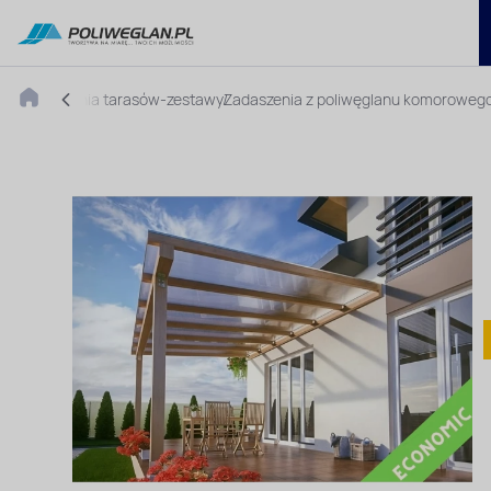
Zadaszenia tarasów-zestawy
Zadaszenia z poliwęglanu komoroweg