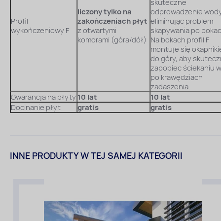
skuteczne
liczony tylko na
odprowadzenie wody
Profil
zakończeniach płyt
eliminując problem
wykończeniowy F
z otwartymi
skapywania po bokac
komorami (góra/dół)
Na bokach profil F
montuje się okapnik
do góry, aby skutecz
zapobiec ściekaniu 
po krawędziach
zadaszenia.
Gwarancja na płyty
10 lat
10 lat
Docinanie płyt
gratis
gratis
INNE PRODUKTY W TEJ SAMEJ KATEGORII