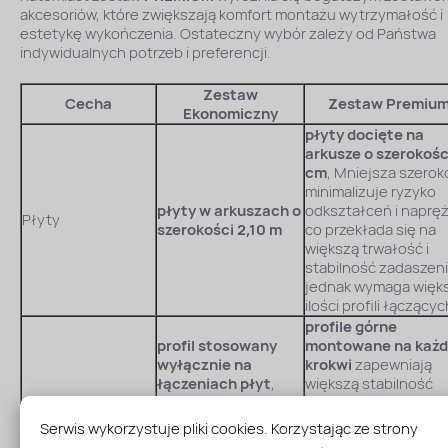
akcesoriów, które zwiększają komfort montażu wytrzymałość i
estetykę wykończenia. Ostateczny wybór zależy od Państwa
indywidualnych potrzeb i preferencji.
Zestaw
Cecha
Zestaw Premiu
Ekonomiczny
płyty docięte na
arkusze o szerokoś
cm
, Mniejsza szerok
minimalizuje ryzyko
płyty w arkuszach o
odkształceń i naprę
Płyty
szerokości 2,10 m
co przekłada się na
większą trwałość i
stabilność zadaszeni
jednak wymaga więk
ilości profili łączącyc
profile górne
profil stosowany
montowane na każd
wyłącznie na
krokwi
zapewniają
łączeniach płyt
,
większą stabilność
natomiast pozostałe
konstrukcji, lepszą
Profil górny
krokwie pozostają
symetrię i wyższą
Serwis wykorzystuje pliki cookies. Korzystając ze strony
łączący
bez profilu górnego i
estetykę, a także