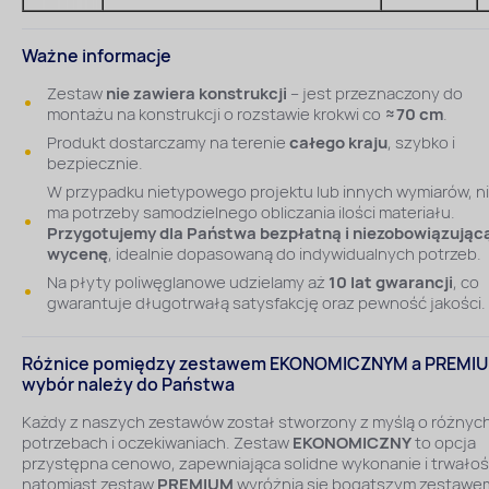
Ważne informacje
Zestaw
nie zawiera konstrukcji
– jest przeznaczony do
montażu na konstrukcji o rozstawie krokwi co
≈70 cm
.
Produkt dostarczamy na terenie
całego kraju
, szybko i
bezpiecznie.
W przypadku nietypowego projektu lub innych wymiarów, n
ma potrzeby samodzielnego obliczania ilości materiału.
Przygotujemy dla Państwa bezpłatną i niezobowiązując
wycenę
, idealnie dopasowaną do indywidualnych potrzeb.
Na płyty poliwęglanowe udzielamy aż
10 lat gwarancji
, co
gwarantuje długotrwałą satysfakcję oraz pewność jakości.
Różnice pomiędzy zestawem EKONOMICZNYM a PREMI
wybór należy do Państwa
Każdy z naszych zestawów został stworzony z myślą o różnyc
potrzebach i oczekiwaniach. Zestaw
EKONOMICZNY
to opcja
przystępna cenowo, zapewniająca solidne wykonanie i trwałoś
natomiast zestaw
PREMIUM
wyróżnia się bogatszym zestawe