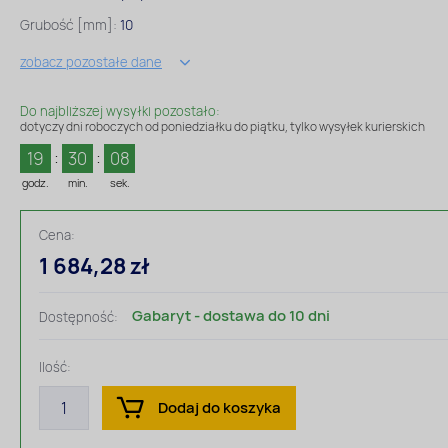
Grubość [mm]:
10
zobacz pozostałe dane
Do najbliższej wysyłki pozostało:
dotyczy dni roboczych od poniedziałku do piątku, tylko wysyłek kurierskich
19
30
08
godz.
min.
sek.
Cena:
1 684,28 zł
Gabaryt - dostawa do 10 dni
Dostępność:
Ilość:
Dodaj do koszyka