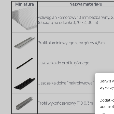
Miniatura
Nazwa materiału
Poliwęglan komorowy 10 mm bezbarwny, 2,
(dociętę na odcinki 0,70 x 4,00 m)
Profil aluminiowy łączący górny 4,5 m
Uszczelka do profilu górnego
Serwis w
Uszczelka dolna "nakrokwiowa" szer 60 m
wykorzy
Dodatko
Profil wykończeniowy F10 6,3m
podmiot