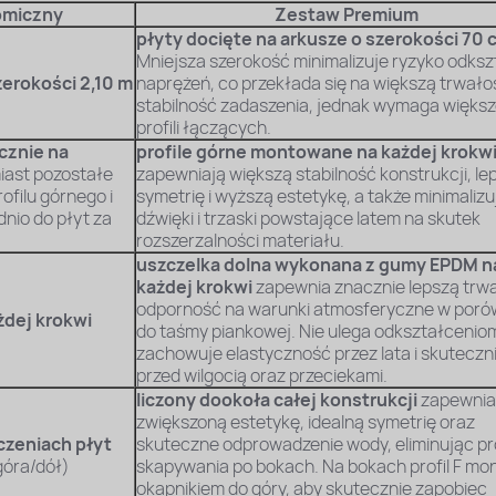
omiczny
Zestaw Premium
płyty docięte na arkusze o szerokości
70 
Mniejsza szerokość minimalizuje ryzyko odksz
zerokości 2,10 m
naprężeń, co przekłada się na większą trwałoś
stabilność zadaszenia, jednak wymaga większej
profili łączących.
cznie na
profile górne montowane na każdej krokw
iast pozostałe
zapewniają większą stabilność konstrukcji, le
ofilu górnego i
symetrię i wyższą estetykę, a także minimalizu
io do płyt za
dźwięki i trzaski powstające latem na skutek
rozszerzalności materiału.
uszczelka dolna wykonana z gumy EPDM n
każdej krokwi
zapewnia znacznie lepszą trwa
odporność na warunki atmosferyczne w poró
żdej krokwi
do taśmy piankowej. Nie ulega odkształcenio
zachowuje elastyczność przez lata i skuteczn
przed wilgocią oraz przeciekami.
liczony dookoła całej konstrukcji
zapewnia
zwiększoną estetykę, idealną symetrię oraz
czeniach płyt
skuteczne odprowadzenie wody, eliminując p
góra/dół)
skapywania po bokach. Na bokach profil F mon
okapnikiem do góry, aby skutecznie zapobiec