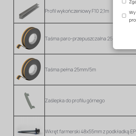
Zga
Profil wykończeniowy F10 2,1m
Wyr
pr
Taśma paro-przepuszczalna 25mm/5m
Taśma pełna 25mm/5m
Zaślepka do profilu górnego
Wkręt farmerski 48x55mm z podkładką EP