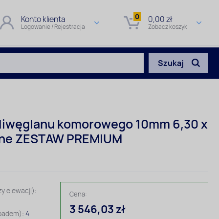
0
Konto klienta
0,00 zł
Logowanie / Rejestracja
Zobacz koszyk
Szukaj
oliwęglanu komorowego 10mm 6,30 x
wne ZESTAW PREMIUM
y elewacji):
Cena:
3 546,03 zł
spadem):
4