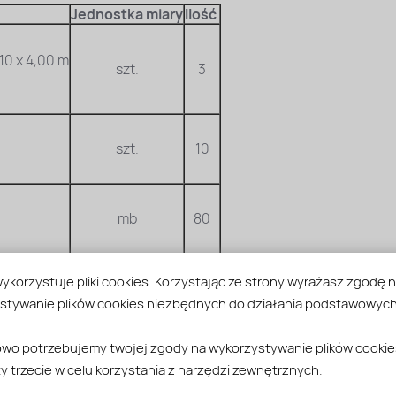
Jednostka miary
Ilość
10 x 4,00 m
szt.
3
szt.
10
mb
80
ykorzystuje pliki cookies. Korzystając ze strony wyrażasz zgodę 
m
mb
40
stywanie plików cookies niezbędnych do działania podstawowych 
wo potrzebujemy twojej zgody na wykorzystywanie plików cookie
szt.
3
y trzecie w celu korzystania z narzędzi zewnętrznych.