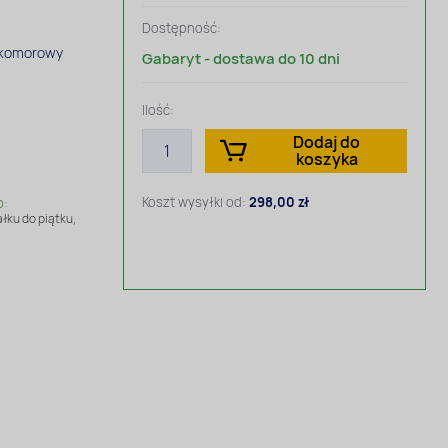
Dostępność:
 komorowy
Gabaryt - dostawa do 10 dni
Ilość:
Dodaj do
koszyka
Koszt wysyłki od:
298,00 zł
o:
łku do piątku,