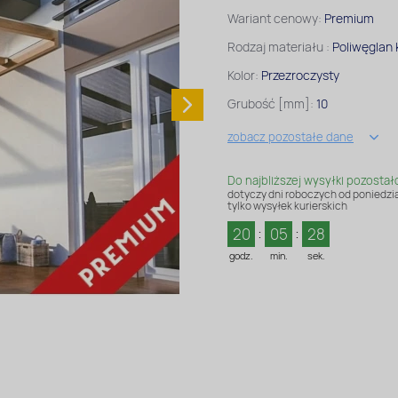
Wariant cenowy:
Premium
Rodzaj materiału :
Poliwęglan
Kolor:
Przezroczysty
Grubość [mm]:
10
zobacz pozostałe dane
Do najbliższej wysyłki pozostał
dotyczy dni roboczych od poniedzia
tylko wysyłek kurierskich
20
05
27
godz.
min.
sek.