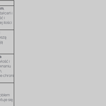
cm
,
tałceń i
ć i
 ilości
i
pszą
ją
a
łość i
wnaniu
m,
ie chroni
roblem
tuje się