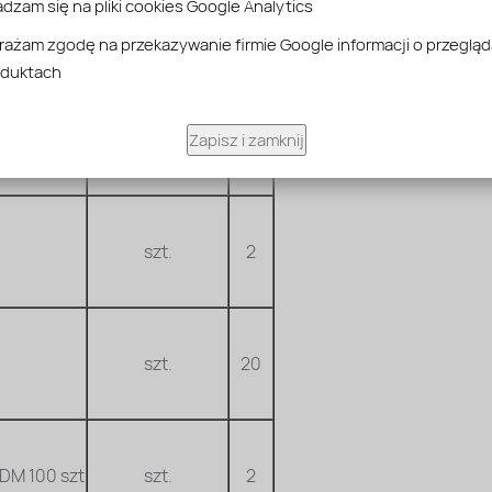
dzam się na pliki cookies Google Analytics
szt.
1
ażam zgodę na przekazywanie firmie Google informacji o przeglą
oduktach
szt.
2
Zapisz i zamknij
szt.
2
szt.
20
DM 100 szt
szt.
2