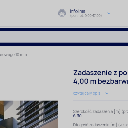
Infolinia
(pon.-pt. 9:00-17:00)
morowego 10 mm
Zadaszenie z p
4,00 m bezbar
czytaj cały opis
Szerokość zadaszenia [m] (prz
6,30
Długość zadaszenia [m] (ze 