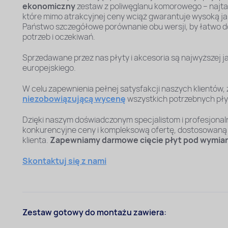
ekonomiczny
zestaw z poliwęglanu komorowego – najtań
które mimo atrakcyjnej ceny wciąż gwarantuje wysoką ja
Państwo szczegółowe porównanie obu wersji, by łatwo 
potrzeb i oczekiwań.
Sprzedawane przez nas płyty i akcesoria są najwyższej ja
europejskiego.
W celu zapewnienia pełnej satysfakcji naszych klientów
niezobowiązującą wycenę
wszystkich potrzebnych płyt
Dzięki naszym doświadczonym specjalistom i profesjona
konkurencyjne ceny i kompleksową ofertę, dostosowaną
klienta.
Zapewniamy darmowe cięcie płyt pod wymiar
Skontaktuj się z nami
Zestaw gotowy do montażu zawiera: