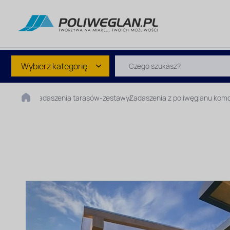
Wybierz kategorię
Zadaszenia tarasów-zestawy
Zadaszenia z poliwęglanu ko