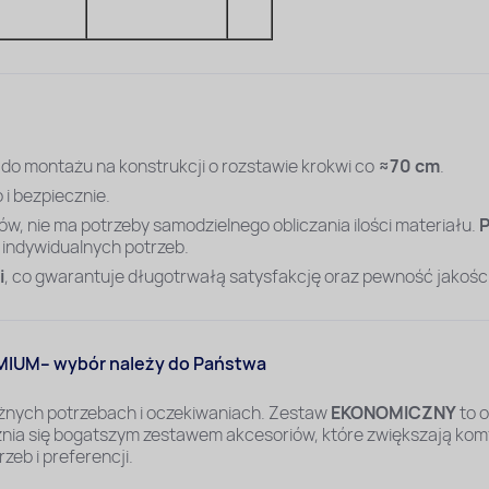
 do montażu na konstrukcji o rozstawie krokwi co
≈70 cm
.
 i bezpiecznie.
, nie ma potrzeby samodzielnego obliczania ilości materiału.
P
 indywidualnych potrzeb.
i
, co gwarantuje długotrwałą satysfakcję oraz pewność jakości
IUM– wybór należy do Państwa
óżnych potrzebach i oczekiwaniach. Zestaw
EKONOMICZNY
to 
nia się bogatszym zestawem akcesoriów, które zwiększają kom
eb i preferencji.