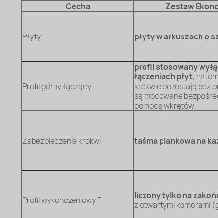
Cecha
Zestaw Ekon
Płyty
płyty w arkuszach o s
profil stosowany wyłą
łączeniach płyt
, natom
Profil górny łączący
krokwie pozostają bez pr
są mocowane bezpośredn
pomocą wkrętów.
Zabezpieczenie krokwi
taśma piankowa na ka
liczony tylko na zakoń
Profil wykończeniowy F
z otwartymi komorami (