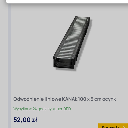
Wysokość
[cm]:
5
Odwodnienie liniowe KANAŁ 100 x 5 cm ocynk
Wysokość
Wysyłka w 24 godziny kurier DPD
[cm]:
52,00 zł
5
Rodzaj
Sprawdź