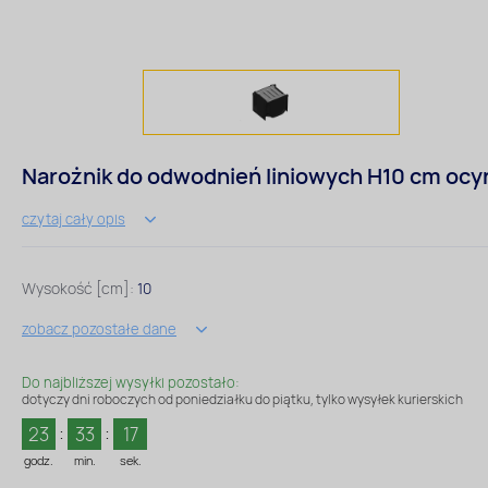
Narożnik do odwodnień liniowych H10 cm ocy
czytaj cały opis
Wysokość [cm]:
10
zobacz pozostałe dane
Do najbliższej wysyłki pozostało:
dotyczy dni roboczych od poniedziałku do piątku, tylko wysyłek kurierskich
23
33
17
godz.
min.
sek.