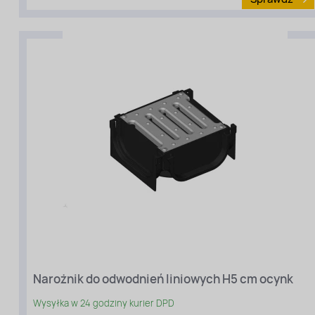
materiału
:
Polipropylen
[PP]
Długość
[cm]:
100
Szerokość
[cm]:
10
Narożnik do odwodnień liniowych H5 cm ocynk
Wysyłka w 24 godziny kurier DPD