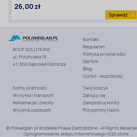
26,00 zł
Sprawdź
Kontakt
Wysokość
[cm]:
Regulamin
ROOF SOLUTIONS
5
Polityka prywtaności
ul. Przybylaka 15
Dla firm
41-300 Dąbrowa Górnicza
Blog
Outlet - wyprzedaż
Formy płatności
Twój koszyk
Wysyłka i transport
Zaloguj się
Reklamacje i zwroty
Zarejestruj konto
Wycena zadaszeń
Przypomnij hasło
© Poliweglan.pl Wszelkie Prawa Zastrzeżone. All Rights Reserve
Oprogramowanie sklepu internetowego
KQS.store