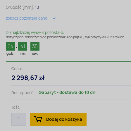
Grubość [mm]:
10
zobacz pozostałe dane
Do najbliższej wysyłki pozostało:
dotyczy dni roboczych od poniedziałku do piątku, tylko wysyłek kurierskich
04
41
34
godz.
min.
sek.
Cena:
2 298,67 zł
Gabaryt - dostawa do 10 dni
Dostępność:
Ilość:
Dodaj do koszyka