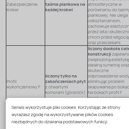
Zabezpieczenie
taśma piankowa na
atmosferyczne w
krokwi
każdej krokwi
porównaniu do taśm
piankowej. Nie ulega
odkształceniom,
zachowuje elastycz
przez lata i skuteczn
chroni przed wilgocią
oraz przeciekami.
liczony dookoła cał
konstrukcji
zapewni
zwiększoną estetykę
idealną symetrię ora
skuteczne
liczony tylko na
odprowadzenie wody
Profil
zakończeniach płyt
eliminując problem
wykończeniowy F
z otwartymi
skapywania po bokac
komorami (góra/dół)
Na bokach profil F
montuje się okapnik
do góry, aby skutecz
Serwis wykorzystuje pliki cookies. Korzystając ze strony
zapobiec ściekaniu 
po krawędziach
wyrażasz zgodę na wykorzystywanie plików cookies
zadaszenia.
niezbędnych do działania podstawowych funkcji.
Gwarancja na płyty
10 lat
10 lat