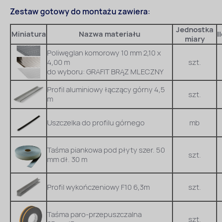
Zestaw gotowy do montażu zawiera:
Jednostka
Miniatura
Nazwa materiału
I
miary
Poliwęglan komorowy 10 mm 2,10 x
4,00 m
szt.
do wyboru: GRAFIT BRĄZ MLECZNY
Profil aluminiowy łączący górny 4,5
szt.
m
Uszczelka do profilu górnego
mb
Taśma piankowa pod płyty szer. 50
szt.
mm dł. 30 m
Profil wykończeniowy F10 6,3m
szt.
Taśma paro-przepuszczalna
szt.