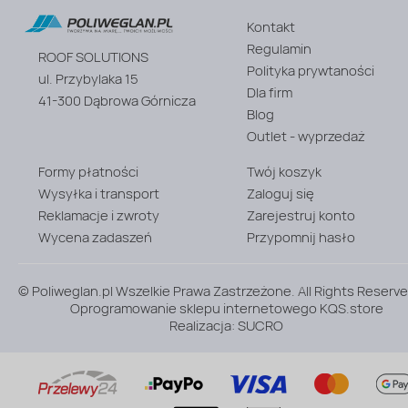
Poliwęglan
komorowy
Kontakt
Kolor:
Regulamin
ROOF SOLUTIONS
Przezroczysty
Polityka prywtaności
ul. Przybylaka 15
Grubość
Dla firm
[mm]:
41-300 Dąbrowa Górnicza
10
Blog
Outlet - wyprzedaż
Formy płatności
Twój koszyk
Wysyłka i transport
Zaloguj się
Reklamacje i zwroty
Zarejestruj konto
Wycena zadaszeń
Przypomnij hasło
© Poliweglan.pl Wszelkie Prawa Zastrzeżone. All Rights Reserve
Oprogramowanie sklepu internetowego
KQS.store
Realizacja:
SUCRO