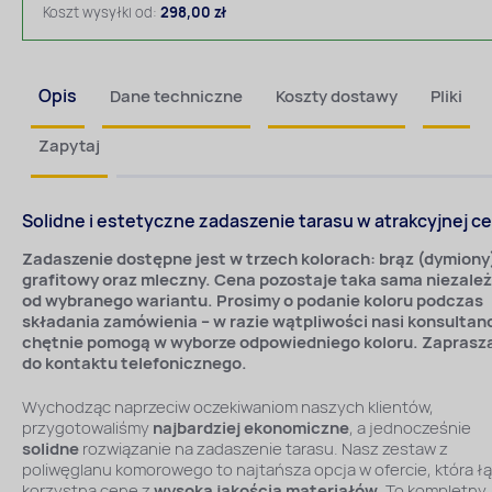
Koszt wysyłki od:
298,00 zł
Opis
Dane techniczne
Koszty dostawy
Pliki
Zapytaj
Solidne i estetyczne zadaszenie tarasu w atrakcyjnej c
Zadaszenie dostępne jest w trzech kolorach: brąz (dymiony
grafitowy oraz mleczny. Cena pozostaje taka sama niezależ
od wybranego wariantu. Prosimy o podanie koloru podczas
składania zamówienia – w razie wątpliwości nasi konsultan
chętnie pomogą w wyborze odpowiedniego koloru. Zapras
do kontaktu telefonicznego.
Wychodząc naprzeciw oczekiwaniom naszych klientów,
przygotowaliśmy
najbardziej ekonomiczne
, a jednocześnie
solidne
rozwiązanie na zadaszenie tarasu. Nasz zestaw z
poliwęglanu komorowego to najtańsza opcja w ofercie, która ł
korzystną cenę z
wysoką jakością materiałów
. To kompletny