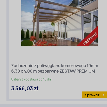
Grubość
[mm]:
10
Szerokość
zadaszenia
[m]
(przy
elewacji):
6,30
Długość
zadaszenia
Zadaszenie z poliwęglanu komorowego 10mm
[m]
(ze
6,30 x 4,00 m bezbarwne ZESTAW PREMIUM
spadem):
4
Gabaryt - dostawa do 10 dni
Wariant
3 546,03 zł
cenowy:
Premium
Sprawdź
Rodzaj
materiału
: