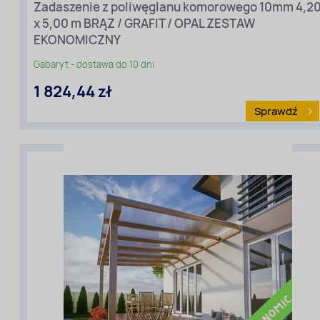
Zadaszenie z poliwęglanu komorowego 10mm 4,2
zadaszenia
x 5,00 m BRĄZ / GRAFIT / OPAL ZESTAW
[m]
(ze
EKONOMICZNY
spadem):
5
Gabaryt - dostawa do 10 dni
Wariant
1 824,44 zł
cenowy:
Ekonomiczny
Sprawdź
Rodzaj
materiału
:
Poliwęglan
komorowy
Kolor:
brąz/grafit/opal
Grubość
[mm]:
10
Szerokość
zadaszenia
[m]