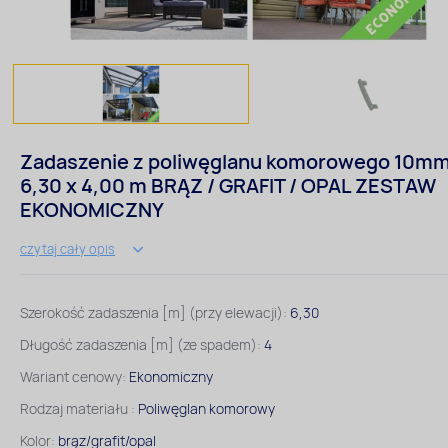
Zadaszenie z poliwęglanu komorowego 10m
6,30 x 4,00 m BRĄZ / GRAFIT / OPAL ZESTAW
EKONOMICZNY
czytaj cały opis
Szerokość zadaszenia [m] (przy elewacji):
6,30
Długość zadaszenia [m] (ze spadem):
4
Wariant cenowy:
Ekonomiczny
Rodzaj materiału :
Poliwęglan komorowy
Kolor:
brąz/grafit/opal