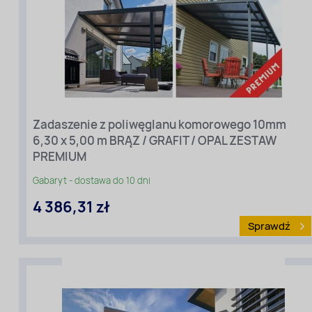
Szerokość
zadaszenia
[m]
(przy
elewacji):
6,30
Długość
Zadaszenie z poliwęglanu komorowego 10mm
zadaszenia
6,30 x 5,00 m BRĄZ / GRAFIT / OPAL ZESTAW
[m]
(ze
PREMIUM
spadem):
5
Gabaryt - dostawa do 10 dni
Wariant
4 386,31 zł
cenowy:
Premium
Sprawdź
Rodzaj
materiału
:
Poliwęglan
komorowy
Kolor:
brąz/grafit/opal