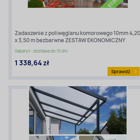
(przy
elewacji):
4,20
Długość
zadaszenia
Zadaszenie z poliwęglanu komorowego 10mm 4,2
[m]
(ze
x 3,50 m bezbarwne ZESTAW EKONOMICZNY
spadem):
3,5
Gabaryt - dostawa do 10 dni
Wariant
1 338,64 zł
cenowy:
Ekonomiczny
Sprawdź
Rodzaj
materiału
:
Poliwęglan
komorowy
Kolor:
Przezroczysty
Grubość
[mm]:
10