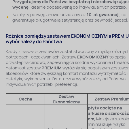
Przygotujemy dla Państwa bezpłatną i niezobowiązując
wycenę
, idealnie dopasowaną do indywidualnych potrzeb.
Na płyty poliwęglanowe udzielamy aż
10 lat gwarancji
, co
gwarantuje długotrwałą satysfakcję oraz pewność jakości.
Różnice pomiędzy zestawem EKONOMICZNYM a PREMI
wybór należy do Państwa
Każdy z naszych zestawów został stworzony z myślą o różnyc
potrzebach i oczekiwaniach. Zestaw
EKONOMICZNY
to opcja
przystępna cenowo, zapewniająca solidne wykonanie i trwałoś
natomiast zestaw
PREMIUM
wyróżnia się bogatszym zestawe
akcesoriów, które zwiększają komfort montażu wytrzymałość i
estetykę wykończenia. Ostateczny wybór zależy od Państwa
indywidualnych potrzeb i preferencji.
Zestaw
Cecha
Zestaw Premiu
Ekonomiczny
płyty docięte na
arkusze o szerokoś
cm
, Mniejsza szerok
minimalizuje ryzyko