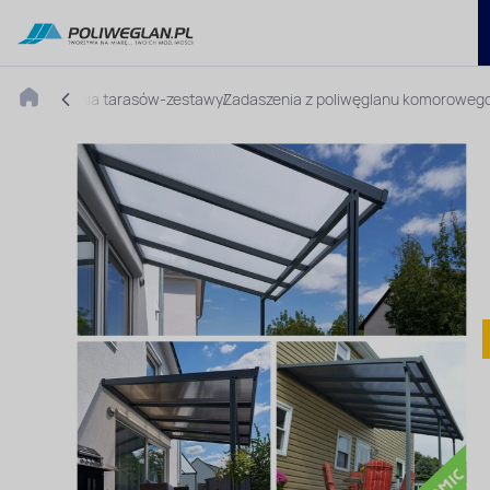
Zadaszenia tarasów-zestawy
Zadaszenia z poliwęglanu komoroweg