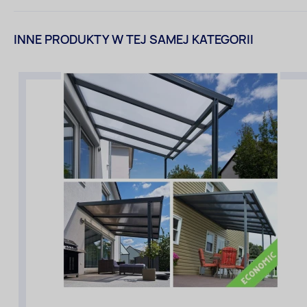
INNE PRODUKTY W TEJ SAMEJ KATEGORII
Szerokość
zadaszenia
[m]
(przy
elewacji):
4,20
Długość