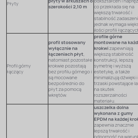
płyty w arkuszach o
odkształceń i naprę
Płyty
szerokości 2,10 m
co przekłada się na
większą trwałość i
stabilność zadaszeni
jednak wymaga więk
ilości profili łączącyc
profile górne
profil stosowany
montowane na każd
wyłącznie na
krokwi
zapewniają
łączeniach płyt
,
większą stabilność
natomiast pozostałe
konstrukcji, lepszą
Profil górny
krokwie pozostają
symetrię i wyższą
łączący
bez profilu górnego i
estetykę, a także
są mocowane
minimalizują dźwięki i
bezpośrednio do
trzaski powstające l
płyt za pomocą
na skutek
wkrętów.
rozszerzalności
materiału.
uszczelka dolna
wykonana z gumy
EPDM na każdej kro
zapewnia znacznie
lepszą trwałość i
odporność na warunk